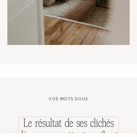
VOS MOTS DOUX
se
Le résultat de ses clichés
dépasse nos attentes : il est
t