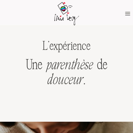
Aller
au
contenu
L’expérience
Une
parenthèse
de
douceur
.
Séance photo nouveau-né Bordeaux