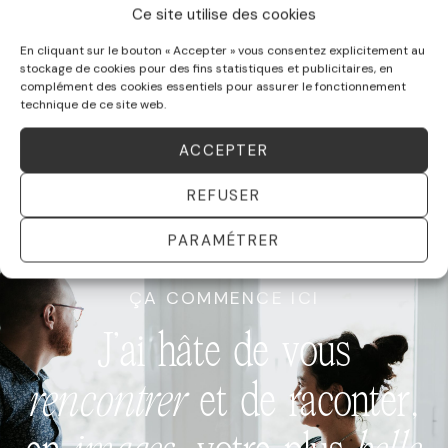
Ce site utilise des cookies
superbe
!
En cliquant sur le bouton « Accepter » vous consentez explicitement au
stockage de cookies pour des fins statistiques et publicitaires, en
SÉANCE FAMILLE
complément des cookies essentiels pour assurer le fonctionnement
technique de ce site web.
SONIA ET SA FAMILLE
ACCEPTER
REFUSER
PARAMÉTRER
ÇA COMMENCE ICI
J’ai hâte de vous
rencontrer
et de raconter,